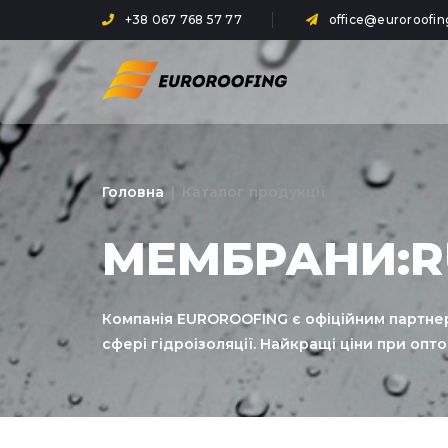
+38 067 768 57 77
office@euroroofin
Головна
|
Каталог продукції
МЕМБРАНИ:R
Компанія EUROROOFING є офіційним партнеро
сфері гідроізоляції. Найкращі ціни при опто