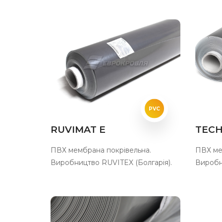
PVC
RUVIMAT E
TEC
ПВХ мембрана покрівельна.
ПВХ ме
Виробництво RUVITEX (Болгарія).
Виробн