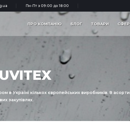
g.ua
Пн-Пт з 09:00 до 18:00
ПРО КОМПАНІЮ
БЛОГ
ТОВАРИ
СФЕР
UVITEX
м в Україні кількох європейських виробників. В асортим
вих закупівлях.