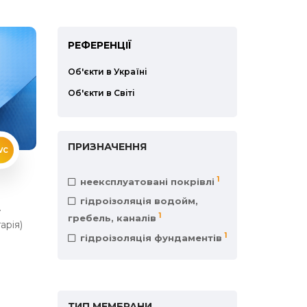
РЕФЕРЕНЦІЇ
Об'єкти в Україні
Об'єкти в Світі
ПРИЗНАЧЕННЯ
VC
1
неексплуатовані покрівлі
гідроізоляція водойм,
.
1
гребель, каналів
арія)
1
гідроізоляція фундаментів
ТИП МЕМБРАНИ