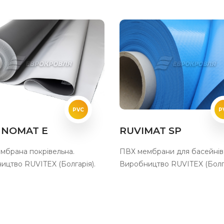
PVC
P
HNOMAT E
RUVIMAT SP
мбрана покрівельна.
ПВХ мембрани для басейнів
ицтво RUVITEX (Болгарія).
Виробництво RUVITEX (Болг