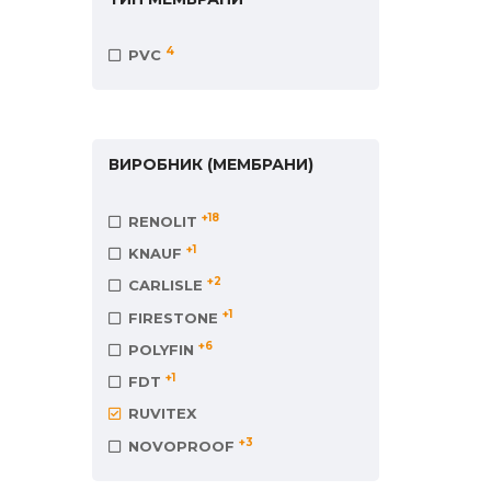
4
PVC
ВИРОБНИК (МЕМБРАНИ)
+18
RENOLIT
+1
KNAUF
+2
СARLISLE
+1
FIRESTONE
+6
POLYFIN
+1
FDT
RUVITEX
+3
NOVOPROOF