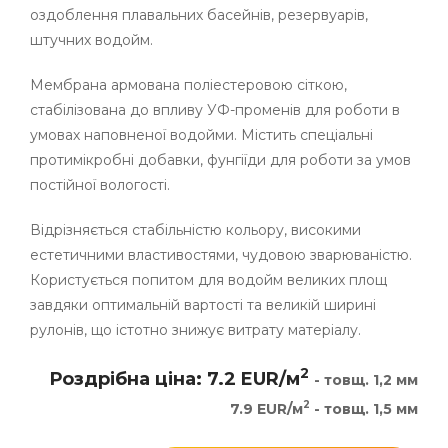
оздоблення плавальних басейнів, резервуарів,
штучних водойм.
Мембрана армована поліестеровою сіткою,
стабілізована до впливу УФ-променів для роботи в
умовах наповненої водойми. Містить спеціальні
протимікробні добавки, фунгіїди для роботи за умов
постійної вологості.
Відрізняється стабільністю кольору, високими
естетичними властивостями, чудовою зварюваністю.
Користується попитом для водойм великих площ
завдяки оптимальній вартості та великій ширині
рулонів, що істотно знижує витрату матеріалу.
2
Роздрібна ціна: 7.2 EUR/м
- товщ. 1,2 мм
2
7.9 EUR/м
- товщ. 1,5 мм