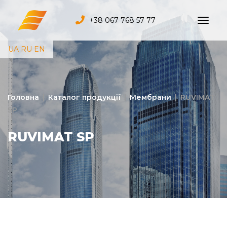
+38 067 768 57 77
UA
RU
EN
Головна
|
Каталог продукції
|
Мембрани
|
RUVIMAT
SP
RUVIMAT SP