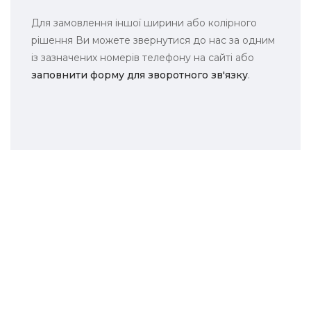
Для замовлення іншої ширини або колірного
рішення Ви можете звернутися до нас за одним
із зазначених номерів телефону на сайті або
заповнити форму для зворотного зв'язку
.
Вигідні пропозиції, знижки, акції та багато іншого ви
дізнаєтесь першими
ІНФОРМАЦІЯ