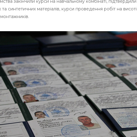
мства закінчили курси на навчальному комбінаті, підтверди
 та синтетичних матеріалів, курси проведення робіт на висот
 монтажників.