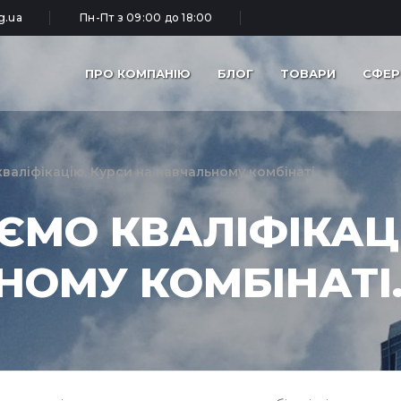
g.ua
Пн-Пт з 09:00 до 18:00
ПРО КОМПАНІЮ
БЛОГ
ТОВАРИ
СФЕР
аліфікацію. Курси на навчальному комбінаті.
ЄМО КВАЛІФІКАЦ
НОМУ КОМБІНАТІ