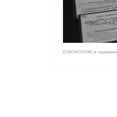
EUROROOFING в соціальних
ІНФО