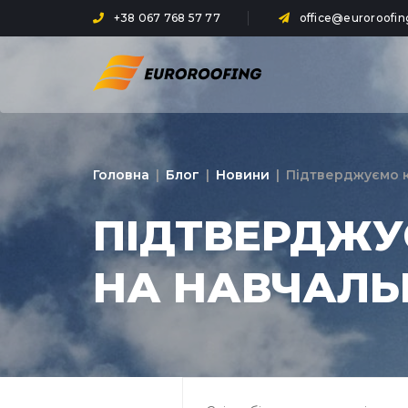
+38 067 768 57 77
office@euroroofin
Головна
|
Блог
|
Новини
|
Підтверджуємо кв
ПІДТВЕРДЖУ
НА НАВЧАЛЬ