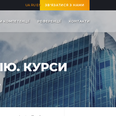
UA
RU
EN
ЗВ'ЯЗАТИСЯ З НАМИ
И КОМПЕТЕНЦІЇ
РЕФЕРЕНЦІЇ
КОНТАКТИ
ІЮ. КУРСИ
.