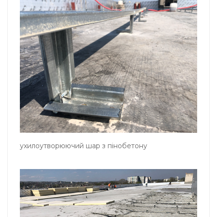
ухилоутворюючий шар з пінобетону