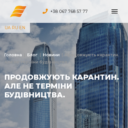
+38 067 768 57 77
UA
RU
EN
Головна
|
Блог
|
Новини
|
Продовжують карантин.
Але не терміни будівництва.
ПРОДОВЖУЮТЬ КАРАНТИН.
АЛЕ НЕ ТЕРМІНИ
БУДІВНИЦТВА.