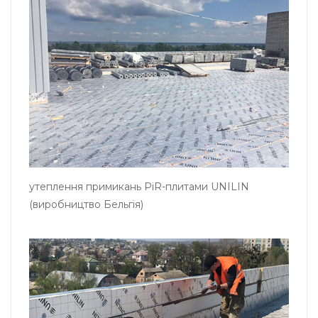
утеплення примикань PiR-плитами UNILIN
(виробництво Бельгія)