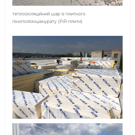
теплоізоляційний шар із плитного
пінополіізоціанурату (PiR-плити)