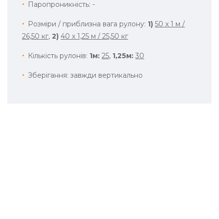
Паропроникність: -
Розміри / приблизна вага рулону:
1)
50 x 1 м /
26,50 кг
,
2)
40 x 1,25 м / 25,50 кг
Кількість рулонів:
1м:
25
,
1,25м:
30
Зберігання: завжди вертикально
Вигідні пропозиції, знижки, акції та багато іншого ви
дізнаєтесь першими
ІНФОРМАЦІЯ