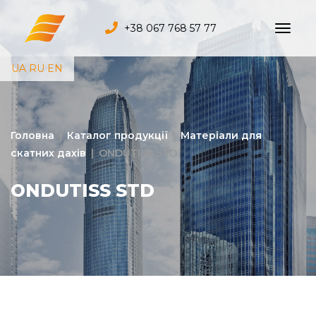
+38 067 768 57 77
UA
RU
EN
Головна
|
Каталог продукції
|
Матеріали для
скатних дахів
|
ONDUTISS STD
ONDUTISS STD