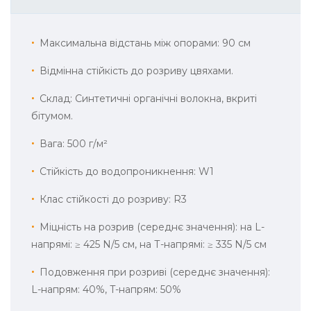
Максимальна відстань між опорами: 90 см
Відмінна стійкість до розриву цвяхами.
Склад: Синтетичні органічні волокна, вкриті
бітумом.
Вага: 500 г/м²
Стійкість до водопроникнення: W1
Клас стійкості до розриву: R3
Міцність на розрив (середнє значення): на L-
напрямі: ≥ 425 N/5 см, на Т-напрямі: ≥ 335 N/5 см
Подовження при розриві (середнє значення):
L-напрям: 40%, T-напрям: 50%