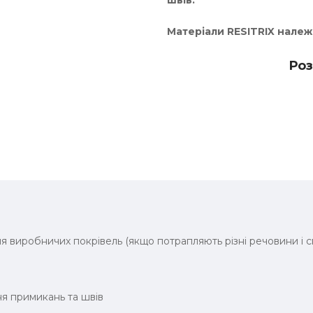
швів.
Матеріали RESITRIX належ
Роз
для виробничих покрівель (якщо потрапляють різні речовини і 
ня примикань та швів