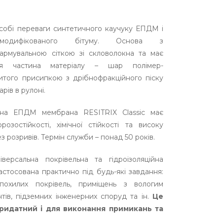
 собі переваги синтетичного каучуку ЕПДМ і
ер-модифікованого бітуму. Основа з
рмувальною сіткою зі скловолокна та має
ня частина матеріалу – шар полімер-
ритого присипкою з дрібнофракційного піску
рів в рулоні.
ційна ЕПДМ мембрана RESITRIX Classic має
озостійкості, хімічної стійкості та високу
з розривів. Термін служби – понад 50 років.
версальна покрівельна та гідроізоляційна
стосована практично під будь-які завдання:
 похилих покрівель, приміщень з вологим
тів, підземних інженерних споруд та ін.
Це
ридатний і для виконання примикань та