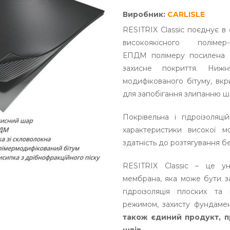
Виробник:
CARLISLE
RESITRIX Classic поєднує в
високоякісного полім
ЕПДМ полімеру посилена а
захисне покриття. Ниж
модифікованого бітуму, вк
для запобігання злипанню ша
Покрівельна і гідроізоля
характеристики високої мор
здатність до розтягування бе
RESITRIX Classic – це уні
мембрана, яка може бути за
гідроізоляція плоских та
режимом, захисту фундамен
також єдиний продукт, п