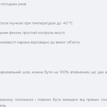
х погодних умов
ться гнучкою при температурах до -40 °C
льним феном, простий контроль якості
жливості нарізки відповідно до вимог об'єкта
зварювальний шов, можна бути на 100% впевненим, що дах
альному положенні і повинні бути захищені від прямих сон
ель.