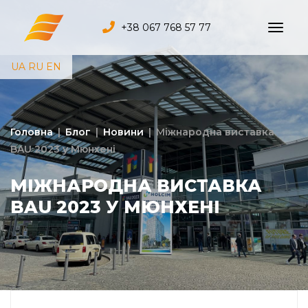
+38 067 768 57 77
UA
RU
EN
Головна
|
Блог
|
Новини
|
Міжнародна виставка
BAU 2023 у Мюнхені
МІЖНАРОДНА ВИСТАВКА
BAU 2023 У МЮНХЕНІ