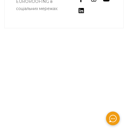
EUROROOFING в
соціальних мережах:
Вигідні пропозиції, знижки, акції та багато іншого ви
дізнаєтесь першими
ІНФОРМАЦІЯ
Політика конфіденційності
ПІДПИСАТИСЯ НА РОЗСИЛКУ
Вигідні пропозиції, знижки, акції та багато іншого ви
дізнаєтеся першими
ОК