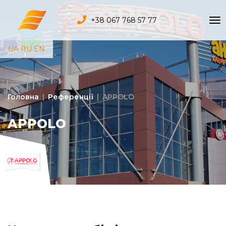
+38 067 768 57 77
UA
RU
EN
Головна
|
Референції
|
APPOLO
APPOLO